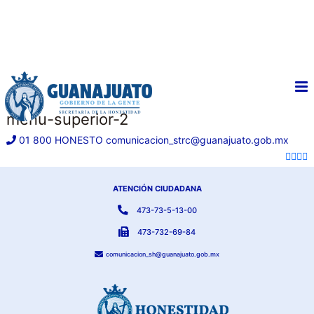
menu-superior-2
01 800 HONESTO
comunicacion_strc@guanajuato.gob.mx
ATENCIÓN CIUDADANA
473-73-5-13-00
473-732-69-84
comunicacion_sh@guanajuato.gob.mx